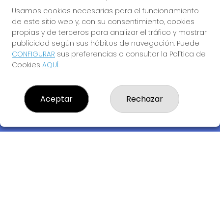
Usamos cookies necesarias para el funcionamiento
de este sitio web y, con su consentimiento, cookies
propias y de terceros para analizar el tráfico y mostrar
publicidad según sus hábitos de navegación. Puede
CONFIGURAR
sus preferencias o consultar la Política de
Cookies
AQUÍ
.
Descubre la buena suerte de La Bruja Juli
Aceptar
Rechazar
LOTERIA LA BRUJA JULI, S.L.U.
¿Quiénes somos?
Comprar lotería
Resultados
Contacto
Empresas
Compra en SELAE
Acceso