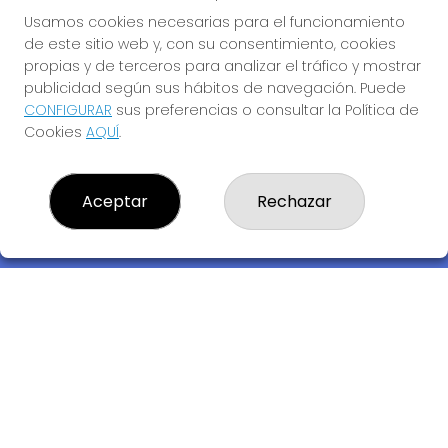
Usamos cookies necesarias para el funcionamiento
de este sitio web y, con su consentimiento, cookies
propias y de terceros para analizar el tráfico y mostrar
publicidad según sus hábitos de navegación. Puede
CONFIGURAR
sus preferencias o consultar la Política de
Cookies
AQUÍ
.
Descubre la buena suerte de La Bruja Juli
Aceptar
Rechazar
LOTERIA LA BRUJA JULI, S.L.U.
¿Quiénes somos?
Comprar lotería
Resultados
Contacto
Empresas
Compra en SELAE
Acceso