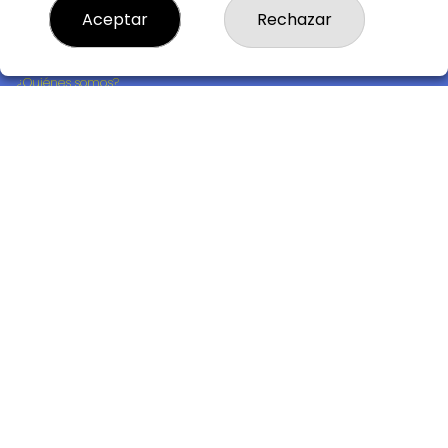
Aceptar
Rechazar
LOTERIA LA BRUJA JULI, S.L.U.
¿Quiénes somos?
Comprar lotería
Resultados
Contacto
Empresas
Compra en SELAE
Acceso
Registro
REDES SOCIALES
CONTACTO
ADMON DE LOTERIAS 242 de MADRID - LA BRUJA JULI -
RECEPTOR OFICIAL Nº95705
917782800
info@loterialabrujajuli.es