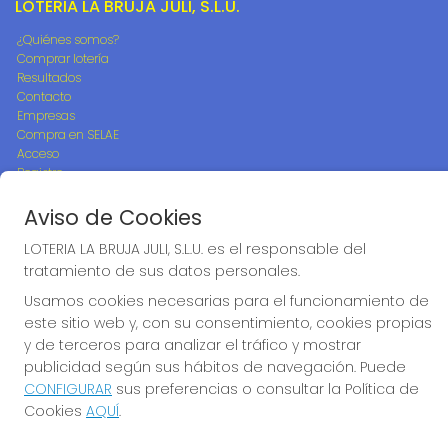
LOTERIA LA BRUJA JULI, S.L.U.
¿Quiénes somos?
Comprar lotería
Resultados
Contacto
Empresas
Compra en SELAE
Acceso
Registro
Aviso de Cookies
REDES SOCIALES
LOTERIA LA BRUJA JULI, S.L.U. es el responsable del
tratamiento de sus datos personales.
Usamos cookies necesarias para el funcionamiento de
CONTACTO
este sitio web y, con su consentimiento, cookies propias
ADMON DE LOTERIAS 242 de MADRID - LA BRUJA JULI -
y de terceros para analizar el tráfico y mostrar
RECEPTOR OFICIAL Nº95705
publicidad según sus hábitos de navegación. Puede
917782800
CONFIGURAR
sus preferencias o consultar la Política de
info@loterialabrujajuli.es
Cookies
AQUÍ
.
PEDRO LABORDE, 46
Madrid, 28038