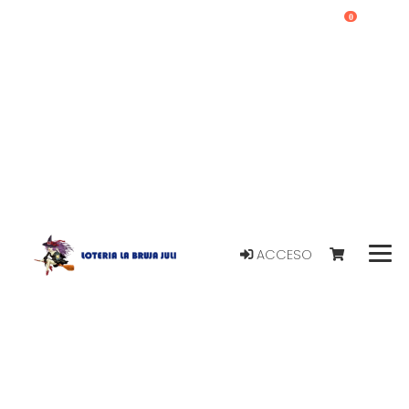
0
ACCESO