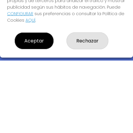
propias y de terceros para analizar el tráfico y mostrar
publicidad según sus hábitos de navegación. Puede
CONFIGURAR
sus preferencias o consultar la Política de
Cookies
AQUÍ
.
Descubre la buena suerte de La Bruja Juli
Aceptar
Rechazar
LOTERIA LA BRUJA JULI, S.L.U.
¿Quiénes somos?
Comprar lotería
Resultados
Contacto
Empresas
Compra en SELAE
Acceso
Registro
REDES SOCIALES