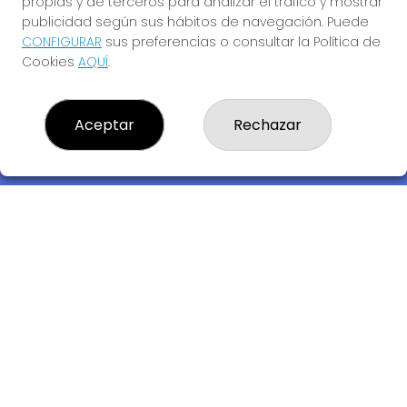
propias y de terceros para analizar el tráfico y mostrar
publicidad según sus hábitos de navegación. Puede
CONFIGURAR
sus preferencias o consultar la Política de
Cookies
AQUÍ
.
Descubre la buena suerte de La Bruja Juli
Aceptar
Rechazar
LOTERIA LA BRUJA JULI, S.L.U.
¿Quiénes somos?
Comprar lotería
Resultados
Contacto
Empresas
Compra en SELAE
Acceso
Registro
REDES SOCIALES