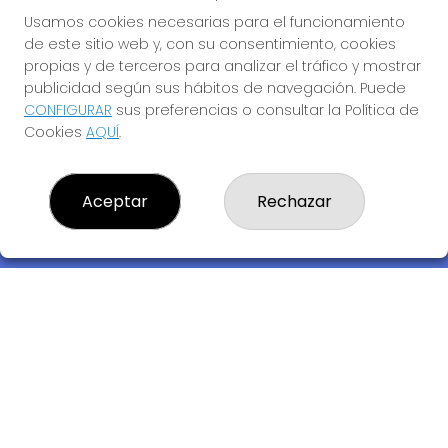
Usamos cookies necesarias para el funcionamiento
de este sitio web y, con su consentimiento, cookies
propias y de terceros para analizar el tráfico y mostrar
publicidad según sus hábitos de navegación. Puede
CONFIGURAR
sus preferencias o consultar la Política de
Cookies
AQUÍ
.
Descubre la buena suerte de La Bruja Juli
Aceptar
Rechazar
LOTERIA LA BRUJA JULI, S.L.U.
¿Quiénes somos?
Comprar lotería
Resultados
Contacto
Empresas
Compra en SELAE
Acceso