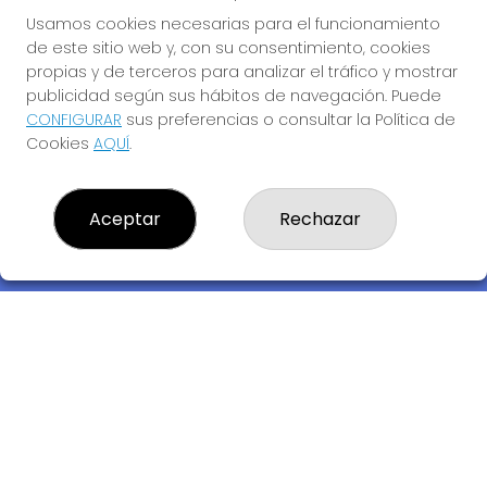
Usamos cookies necesarias para el funcionamiento
de este sitio web y, con su consentimiento, cookies
propias y de terceros para analizar el tráfico y mostrar
publicidad según sus hábitos de navegación. Puede
CONFIGURAR
sus preferencias o consultar la Política de
Cookies
AQUÍ
.
Descubre la buena suerte de La Bruja Juli
Aceptar
Rechazar
LOTERIA LA BRUJA JULI, S.L.U.
¿Quiénes somos?
Comprar lotería
Resultados
Contacto
Empresas
Compra en SELAE
Acceso