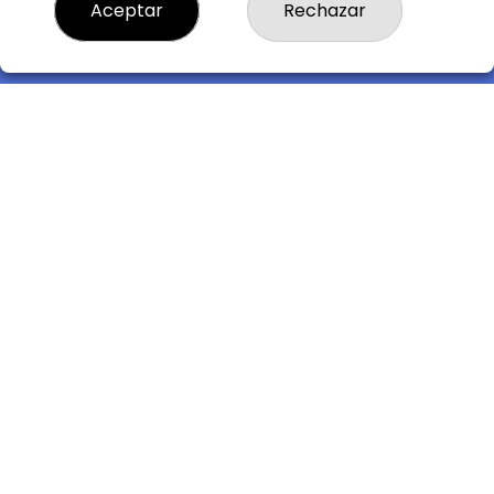
Descubre la buena suerte de La Bruja Juli
Aceptar
Rechazar
LOTERIA LA BRUJA JULI, S.L.U.
¿Quiénes somos?
Comprar lotería
Resultados
Contacto
Empresas
Compra en SELAE
Acceso
Registro
REDES SOCIALES
CONTACTO
ADMON DE LOTERIAS 242 de MADRID - LA BRUJA JULI -