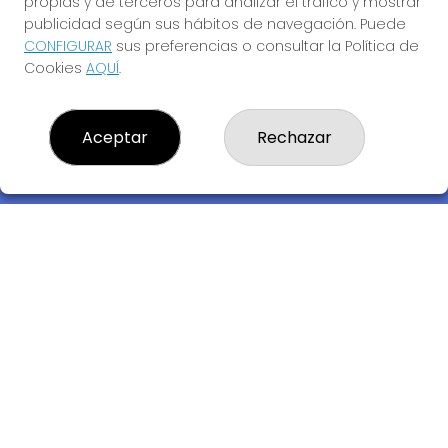
propias y de terceros para analizar el tráfico y mostrar
publicidad según sus hábitos de navegación. Puede
CONFIGURAR
sus preferencias o consultar la Política de
Cookies
AQUÍ
.
Descubre la buena suerte de La Bruja Juli
Aceptar
Rechazar
LOTERIA LA BRUJA JULI, S.L.U.
¿Quiénes somos?
Comprar lotería
Resultados
Contacto
Empresas
Compra en SELAE
Acceso
Registro
REDES SOCIALES