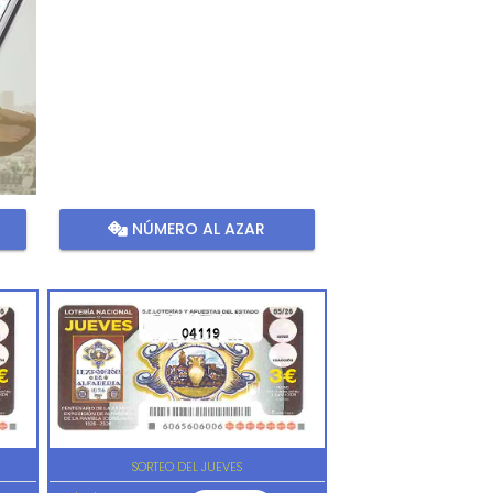
NÚMERO AL AZAR
04119
SORTEO DEL JUEVES