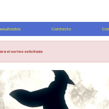
esultados
Contacto
Com
ara el sorteo solicitado