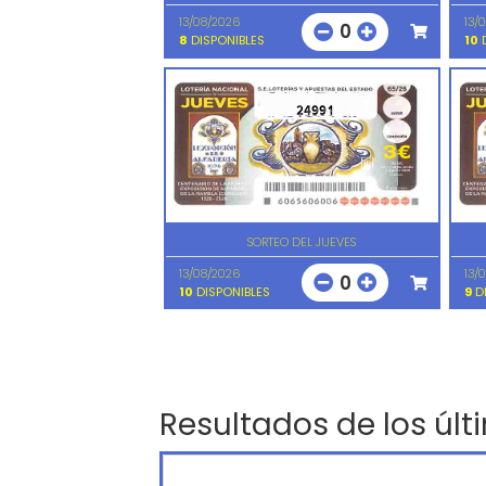
13/08/2026
13/
0
8
DISPONIBLES
10
D
24991
SORTEO DEL JUEVES
13/08/2026
13/
0
10
DISPONIBLES
9
DI
Resultados de los últ