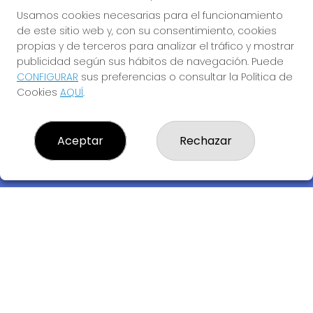
Usamos cookies necesarias para el funcionamiento
de este sitio web y, con su consentimiento, cookies
propias y de terceros para analizar el tráfico y mostrar
publicidad según sus hábitos de navegación. Puede
CONFIGURAR
sus preferencias o consultar la Política de
Cookies
AQUÍ
.
Descubre la buena suerte de La Bruja Juli
Aceptar
Rechazar
LOTERIA LA BRUJA JULI, S.L.U.
¿Quiénes somos?
Comprar lotería
Resultados
Contacto
Empresas
Compra en SELAE
Acceso