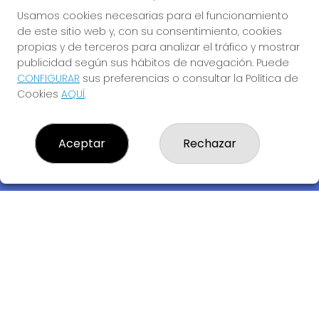
Usamos cookies necesarias para el funcionamiento
de este sitio web y, con su consentimiento, cookies
propias y de terceros para analizar el tráfico y mostrar
publicidad según sus hábitos de navegación. Puede
CONFIGURAR
sus preferencias o consultar la Política de
Cookies
AQUÍ
.
Descubre la buena suerte de La Bruja Juli
Aceptar
Rechazar
LOTERIA LA BRUJA JULI, S.L.U.
¿Quiénes somos?
Comprar lotería
Resultados
Contacto
Empresas
Compra en SELAE
Acceso