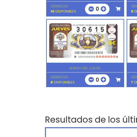
13/08/2026
13/
0
10
DISPONIBLES
9
DI
SORTEO DEL JUEVES
13/08/2026
13/
0
8
DISPONIBLES
7
DI
Resultados de los últ