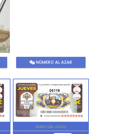
NÚMERO AL AZAR
04119
SORTEO DEL JUEVES