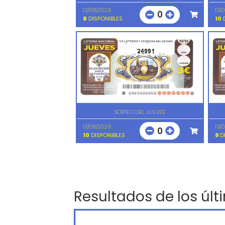
13/08/2026
13/
0
8
DISPONIBLES
10
D
24991
SORTEO DEL JUEVES
13/08/2026
13/
0
10
DISPONIBLES
9
DI
Resultados de los últ