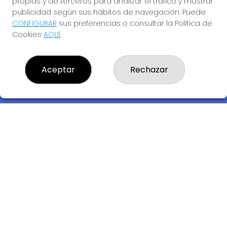
propias y de terceros para analizar el tráfico y mostrar
publicidad según sus hábitos de navegación. Puede
CONFIGURAR
sus preferencias o consultar la Política de
Cookies
AQUÍ
.
Descubre la buena suerte de La Bruja Juli
Aceptar
Rechazar
LOTERIA LA BRUJA JULI, S.L.U.
¿Quiénes somos?
Comprar lotería
Resultados
Contacto
Empresas
Compra en SELAE
Acceso
Registro
REDES SOCIALES