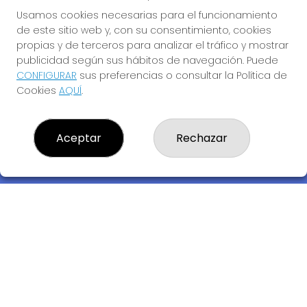
Usamos cookies necesarias para el funcionamiento
de este sitio web y, con su consentimiento, cookies
propias y de terceros para analizar el tráfico y mostrar
publicidad según sus hábitos de navegación. Puede
CONFIGURAR
sus preferencias o consultar la Política de
Cookies
AQUÍ
.
Descubre la buena suerte de La Bruja Juli
Aceptar
Rechazar
LOTERIA LA BRUJA JULI, S.L.U.
¿Quiénes somos?
Comprar lotería
Resultados
Contacto
Empresas
Compra en SELAE
Acceso