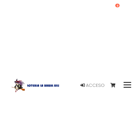
0
ACCESO