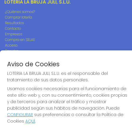
LOTERIA LA BRUJA JULI, S.L.U.
¿Quiénes somos?
Comprar lotería
Resultados
Contacto
Empresas
Compra en SELAE
Acceso
Registro
Aviso de Cookies
REDES SOCIALES
LOTERIA LA BRUJA JULI, S.L.U. es el responsable del
tratamiento de sus datos personales.
Usamos cookies necesarias para el funcionamiento de
CONTACTO
este sitio web y, con su consentimiento, cookies propias
ADMON DE LOTERIAS 242 de MADRID - LA BRUJA JULI -
y de terceros para analizar el tráfico y mostrar
RECEPTOR OFICIAL Nº95705
publicidad según sus hábitos de navegación. Puede
917782800
CONFIGURAR
sus preferencias o consultar la Política de
info@loterialabrujajuli.es
Cookies
AQUÍ
.
PEDRO LABORDE, 46
Madrid, 28038