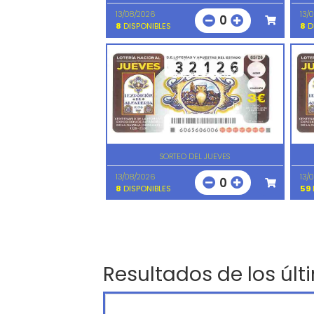
13/08/2026
13/
0
8
DISPONIBLES
8
D
SORTEO DEL JUEVES
13/08/2026
13/
0
8
DISPONIBLES
59
Resultados de los últ