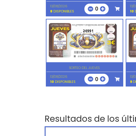
13/08/2026
13/
0
8
DISPONIBLES
10
D
24991
SORTEO DEL JUEVES
13/08/2026
13/
0
10
DISPONIBLES
9
DI
Resultados de los últ