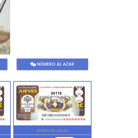
NÚMERO AL AZAR
04119
SORTEO DEL JUEVES