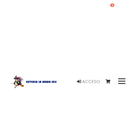
0
ACCESO