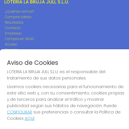
LOTERIA LA BRUJA JULI, S.L.U.
¿Quiénes somos?
Comprar lotería
Resultados
Contacto
Empresas
Compra en SELAE
Acceso
Registro
Aviso de Cookies
REDES SOCIALES
LOTERIA LA BRUJA JULI, S.L.U. es el responsable del
tratamiento de sus datos personales.
Usamos cookies necesarias para el funcionamiento de
CONTACTO
este sitio web y, con su consentimiento, cookies propias
ADMON DE LOTERIAS 242 de MADRID - LA BRUJA JULI -
y de terceros para analizar el tráfico y mostrar
RECEPTOR OFICIAL Nº95705
publicidad según sus hábitos de navegación. Puede
917782800
CONFIGURAR
sus preferencias o consultar la Política de
info@loterialabrujajuli.es
Cookies
AQUÍ
.
PEDRO LABORDE, 46
Madrid, 28038