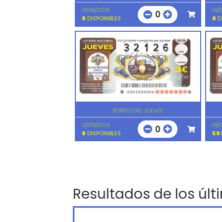
13/08/2026
13/
0
8
DISPONIBLES
8
D
SORTEO DEL JUEVES
13/08/2026
13/
0
8
DISPONIBLES
59
Resultados de los últ