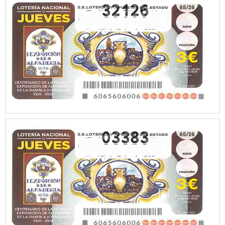
32126
03383