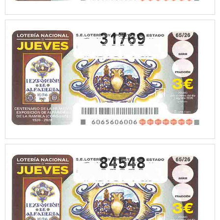
31769
84548