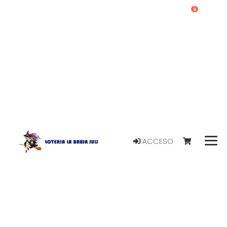
0
ACCESO