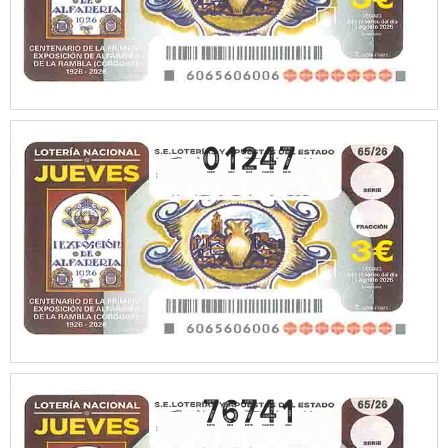
01247
76741