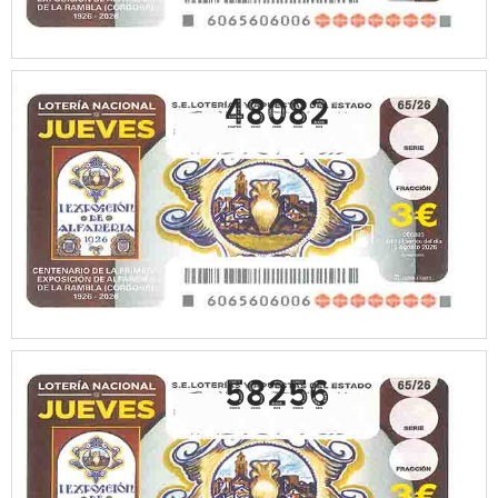
48082
58256