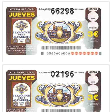
66298
02196