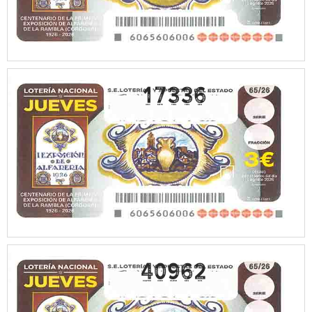
17336
40962