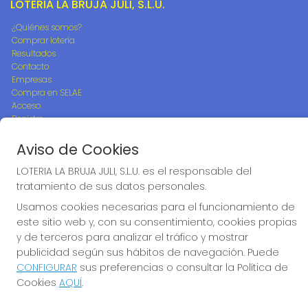
LOTERIA LA BRUJA JULI, S.L.U.
¿Quiénes somos?
Comprar lotería
Resultados
Contacto
Empresas
Compra en SELAE
Acceso
Registro
Aviso de Cookies
REDES SOCIALES
LOTERIA LA BRUJA JULI, S.L.U. es el responsable del
tratamiento de sus datos personales.
Usamos cookies necesarias para el funcionamiento de
CONTACTO
este sitio web y, con su consentimiento, cookies propias
ADMON DE LOTERIAS 242 de MADRID - LA BRUJA JULI -
y de terceros para analizar el tráfico y mostrar
RECEPTOR OFICIAL Nº95705
publicidad según sus hábitos de navegación. Puede
917782800
CONFIGURAR
sus preferencias o consultar la Política de
info@loterialabrujajuli.es
Cookies
AQUÍ
.
PEDRO LABORDE, 46
Madrid, 28038