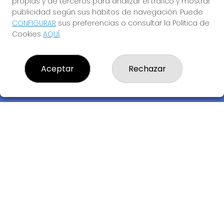
propias y de terceros para analizar el tráfico y mostrar
publicidad según sus hábitos de navegación. Puede
CONFIGURAR
sus preferencias o consultar la Política de
Cookies
AQUÍ
.
Descubre la buena suerte de La Bruja Juli
Aceptar
Rechazar
LOTERIA LA BRUJA JULI, S.L.U.
¿Quiénes somos?
Comprar lotería
Resultados
Contacto
Empresas
Compra en SELAE
Acceso
Registro
REDES SOCIALES