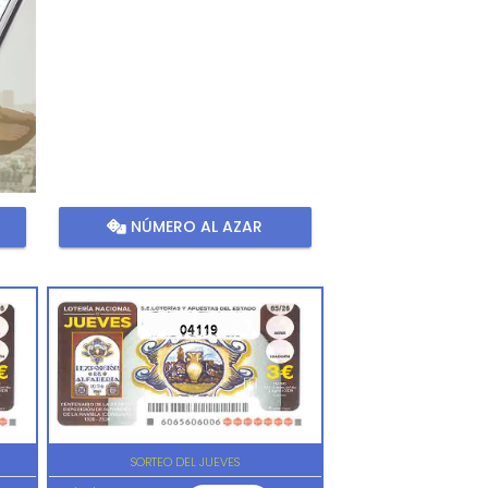
NÚMERO AL AZAR
04119
SORTEO DEL JUEVES