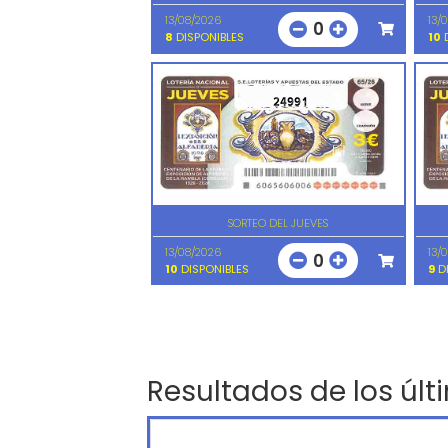
13/08/2026
13/
0
8
DISPONIBLES
10
D
24991
SORTEO DEL JUEVES
13/08/2026
13/
0
10
DISPONIBLES
9
DI
Resultados de los últ