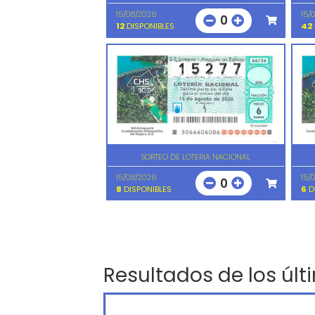
15/08/2026
15/
0
12
DISPONIBLES
42
SORTEO DE LOTERIA NACIONAL
15/08/2026
15/
0
8
DISPONIBLES
6
D
Resultados de los últ