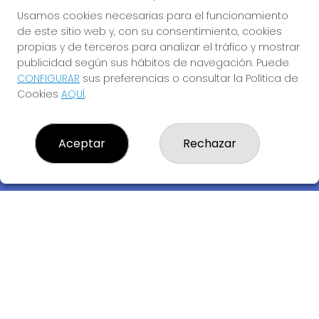
Usamos cookies necesarias para el funcionamiento
de este sitio web y, con su consentimiento, cookies
propias y de terceros para analizar el tráfico y mostrar
publicidad según sus hábitos de navegación. Puede
CONFIGURAR
sus preferencias o consultar la Política de
Cookies
AQUÍ
.
Descubre la buena suerte de La Bruja Juli
Aceptar
Rechazar
LOTERIA LA BRUJA JULI, S.L.U.
¿Quiénes somos?
Comprar lotería
Resultados
Contacto
Empresas
Compra en SELAE
Acceso