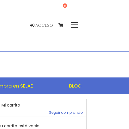
0
ACCESO
pra en SELAE
BLOG
Mi carrito
Seguir comprando
u carrito está vacio