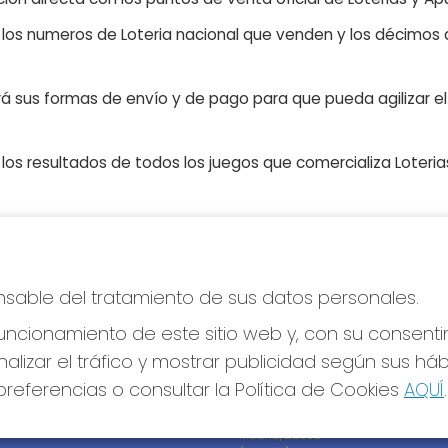
n los numeros de Loteria nacional que venden y los décimos d
á sus formas de envío y de pago para que pueda agilizar el 
os resultados de todos los juegos que comercializa Loteri
S SOCIALES
CONTACTO
sponsable del tratamiento de sus datos personales.
ADMON DE LOTERIAS 242 de
MADRID - LA BRUJA JULI -
ncionamiento de este sitio web y, con su consenti
RECEPTOR OFICIAL Nº95705
alizar el tráfico y mostrar publicidad según sus há
917782800
referencias o consultar la Política de Cookies
AQUÍ
.
info@loterialabrujajuli.es
PEDRO LABORDE, 46
Madrid, 28038