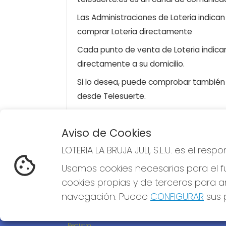
Las Administraciones de Loteria indica
comprar Loteria directamente
Cada punto de venta de Loteria indicar
directamente a su domicilio.
Si lo desea, puede comprobar también l
desde Telesuerte.
Aviso de Cookies
LOTERIA LA BRUJA JULI, S.L.U.
REDE
LOTERIA LA BRUJA JULI, S.L.U. es el re
¿Quiénes somos?
Usamos cookies necesarias para el fu
Comprar lotería
Resultados
cookies propias y de terceros para an
Contacto
navegación. Puede
CONFIGURAR
sus p
Empresas
Compra en SELAE
Acceso
Registro