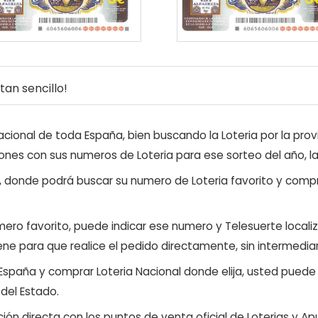
an sencillo!
ional de toda España, bien buscando la Loteria por la provi
ones con sus numeros de Loteria para ese sorteo del año, l
, donde podrá buscar su numero de Loteria favorito y compr
ero favorito, puede indicar ese numero y Telesuerte locali
ene para que realice el pedido directamente, sin intermediar
 España y comprar Loteria Nacional donde elija, usted pued
 del Estado.
ón directa con los puntos de venta oficial de Loterias y Apu