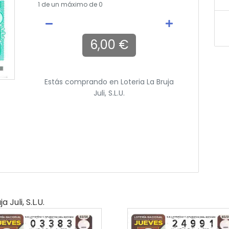
1
de un máximo de 0
6,00 €
Estás comprando en
Loteria La Bruja
Juli, S.l.u.
a Juli, S.l.u.