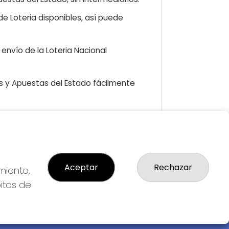
e Loteria disponibles, así puede
envío de la Loteria Nacional
as y Apuestas del Estado fácilmente
LEGAL
Aviso Legal
Aceptar
Rechazar
miento,
Política de Privacidad
Política de Cookies
bitos de
Condiciones de Compra
Tienda de Lotería Nacional
Pago aceptado con tarjeta