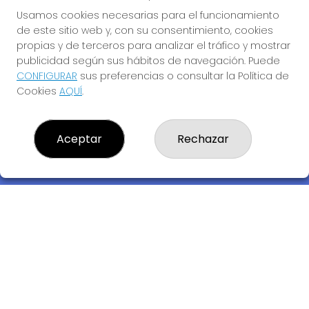
Usamos cookies necesarias para el funcionamiento
de este sitio web y, con su consentimiento, cookies
propias y de terceros para analizar el tráfico y mostrar
publicidad según sus hábitos de navegación. Puede
CONFIGURAR
sus preferencias o consultar la Política de
Cookies
AQUÍ
.
Descubre la buena suerte de La Bruja Juli
Aceptar
Rechazar
LOTERIA LA BRUJA JULI, S.L.U.
¿Quiénes somos?
Comprar lotería
Resultados
Contacto
Empresas
Compra en SELAE
Acceso