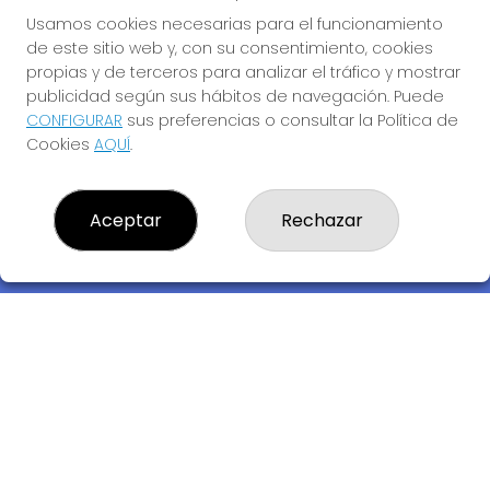
Usamos cookies necesarias para el funcionamiento
de este sitio web y, con su consentimiento, cookies
propias y de terceros para analizar el tráfico y mostrar
publicidad según sus hábitos de navegación. Puede
CONFIGURAR
sus preferencias o consultar la Política de
Cookies
AQUÍ
.
Descubre la buena suerte de La Bruja Juli
Aceptar
Rechazar
LOTERIA LA BRUJA JULI, S.L.U.
¿Quiénes somos?
Comprar lotería
Resultados
Contacto
Empresas
Compra en SELAE
Acceso