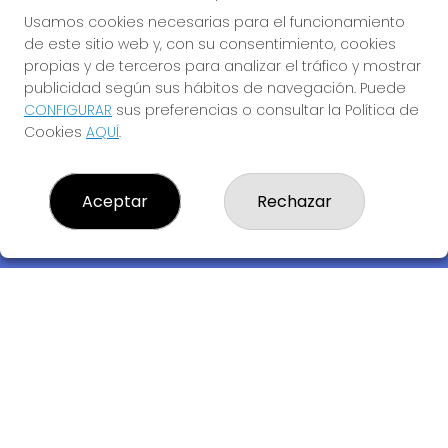
Usamos cookies necesarias para el funcionamiento
de este sitio web y, con su consentimiento, cookies
propias y de terceros para analizar el tráfico y mostrar
publicidad según sus hábitos de navegación. Puede
CONFIGURAR
sus preferencias o consultar la Política de
Cookies
AQUÍ
.
Descubre la buena suerte de La Bruja Juli
Aceptar
Rechazar
LOTERIA LA BRUJA JULI, S.L.U.
¿Quiénes somos?
Comprar lotería
Resultados
Contacto
Empresas
Compra en SELAE
Acceso